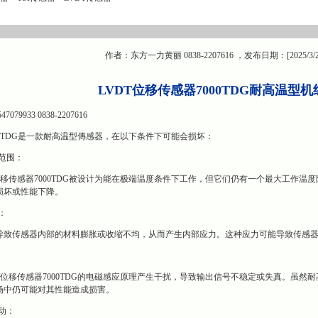
作者：东方一力黄丽 0838-2207616 ，发布日期：[2025/3/
LVDT位移传感器7000TDG耐高温型
9933 0838-2207616
000TDG是一款耐高温型傳感器，在以下条件下可能会损坏：
范围：
位移传感器7000TDG被设计为能在极端温度条件下工作，但它们仍有一个最大工作
损坏或性能下降。
：
导致传感器内部的材料膨胀或收缩不均，从而产生内部应力。这种应力可能导致传感
T位移传感器7000TDG的电磁感应原理产生干扰，导致输出信号不稳定或失真。虽然耐高
场中仍可能对其性能造成损害。
动：