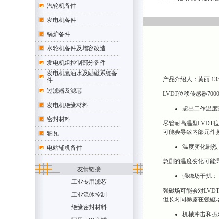
汽轮机备件
发电机备件
锅炉备件
水轮机备件及增容改造
发电机组控制部分备件
发电机氢油水及励磁系统备
产品介绍人：黄丽 1354707
件
过滤器及滤芯
LVDT位移传感器7
发电机绝缘材料
超出工作温度
密封材料
尽管耐高温型LVDT
可能会导致内部元件
轴瓦
温度变化剧烈
电站辅机备件
急剧的温度变化可能
友情链接
强磁场干扰：
工业专用滤芯
强磁场可能会对LVD
工业流体控制
但长时间暴露在强磁
绝缘密封材料
机械冲击和振