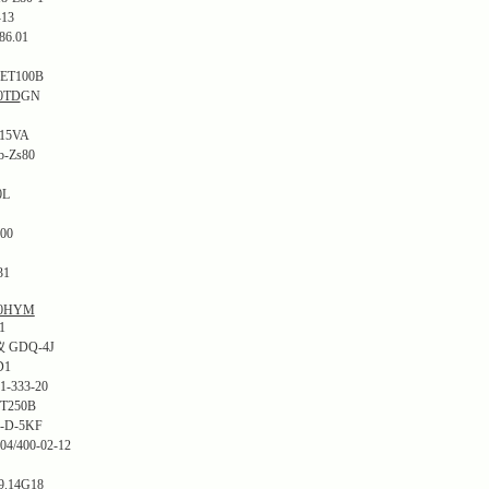
13
6.01
T100B
0TD
GN
15VA
-Zs80
0L
00
31
0HYM
1
GDQ-4J
D1
-333-20
250B
D-5KF
/400-02-12
.14G18