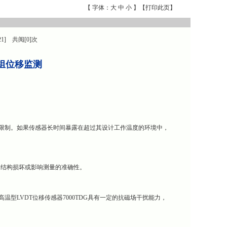
【 字体：
大
中
小
】【
打印此页
】
21] 共阅[0]次
机组位移监测
温度限制。如果传感器长时间暴露在超过其设计工作温度的环境中，
器结构损坏或影响测量的准确性。
温型LVDT位移传感器7000TDG具有一定的抗磁场干扰能力，