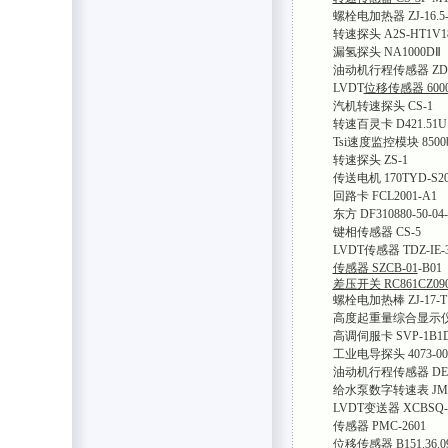
螺栓电加热器 ZJ-16.5-
转速探头 A2S-HT1V18
漏氢探头 NA1000DⅡ
油动机行程传感器 ZDE
LVDT
位移传感器 600
汽机转速探头 CS-1
转速百灵卡 D421.51U
Tsi速度监控模块 8500b
转速探头 ZS-1
传送电机 170TYD-S2
回路卡 FCL2001-A1
东方 DF310880-50-04-
键相传感器 CS-5
LVDT传感器 TDZ-IE-
传感器 SZCB-01
-B01
差压开关 RC861CZ09
螺栓电加热棒 ZJ-17-T
高度起重量综合显示仪 
高调伺服卡 SVP-1B1
工业电导探头 4073-001
油动机行程传感器 DET
给水泵数字转速表 JM-
LVDT变送器 XCBSQ-04
传感器 PMC-2601
位移传感器 B151.36.09