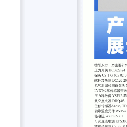
德阳东方一力主要针对
压力开关 HC0622-24
探头 CS-1-G-065-02-0
螺栓加热器 DC120-200V
氢气泄漏检测仪探头 NA
LVDT位移传感器变送器
压力释放阀 YSF12-55/
航空点火器 DHQ-05
位移传感器&nbsp; TD-1
轴承温度元件 WZP2-0
热电阻 WZPK2-331
可调直流电源 KPS30
转速传感器 CS-3
F-M1