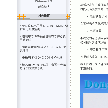
阿里巴巴店铺
机械冲击和振动可能导
新浪微博
时间或高强度的冲击
相关推荐
恶劣的化学环
在某些恶劣的化学环境
> 绝对位移电子尺 KLC-100+KM420锅
炉阀门开度监测
电源问题：
> 玻璃布管3640酚醛玻璃布管特点及
不稳定的电源供应或电
用途介​绍
仍可能对其造成损害
> 蓄能器皮囊NXQ-AB-10/31.5-L-E优
安装和使用不
惠活动
如果耐高温型LVDT
> 电磁阀 SV3-20-C-0-00 技术介绍
综上所述，为了确保耐
> 滤芯HQ25.300.16Z再生装置一级滤
芯保护抗燃油系统
常重要的。