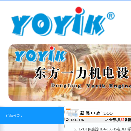
产品分类：
-> 全部-
共
67
条
TAG:136
※ LVDT传感器HL-6-150-15在D