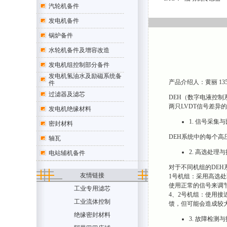
汽轮机备件
发电机备件
锅炉备件
水轮机备件及增容改造
发电机组控制部分备件
发电机氢油水及励磁系统备
产品介绍人：黄丽 1354707
件
过滤器及滤芯
DEH（数字电液控制
两只LVDT信号差异
发电机绝缘材料
1. 信号采集
密封材料
DEH系统中的每个高
轴瓦
2. 高选处理
电站辅机备件
对于不同机组的DEH
友情链接
1号机组：采用高选处理
使用正常的信号来调
工业专用滤芯
4、2号机组：使用接近
工业流体控制
馈，但可能会造成较
绝缘密封材料
3. 故障检测