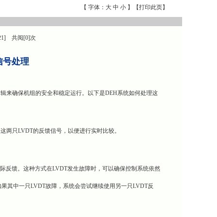
【 字体：
大
中
小
】【
打印此页
】
21] 共阅[0]次
D信号处理
计逻辑来确保机组的安全和稳定运行。以下是DEH系统如何处理这
集这两只LVDT的反馈信号，以便进行实时比较。
门的实际反馈。这种方式在LVDT发生故障时，可以确保控制系统依然
号。如果其中一只LVDT故障，系统会尝试继续使用另一只LVDT反