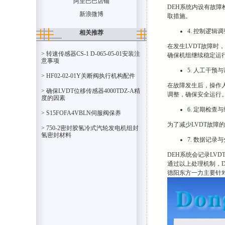
阿里巴巴店铺
DEH系统内设有故障
新浪微博
取措施。
4. 控制逻辑调
相关推荐
在发生LVDT故障时
> 转速传感器CS-1 D-065-05-01安装注
确保机组继续稳定运
意事项
5. 人工干预
> HF02-02-01Y关断阀执行机构配件
在故障发生后，操作
> 确保LVDT位移传感器4000TDZ-A精
调整，确保安全运行
度的因素
6. 定期检查
> S15FOFA4VBLN伺服阀保养
为了减少LVDT故障
> 750-2密封胶氢冷式汽轮发电机组封
氢密封材料
7. 数据记录
DEH系统会记录LV
通过以上处理机制，D
德阳东方一力主要针对