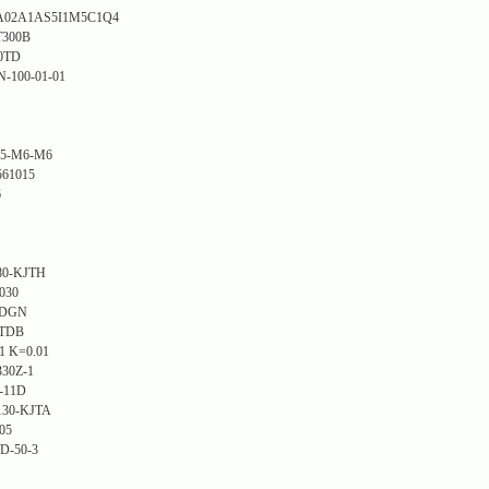
02A1AS5I1M5C1Q4
300B
0TD
100-01-01
-M6-M6
61015
6
0-KJTH
030
DGN
TDB
01 K=0.01
0Z-1
11D
30-KJTA
05
50-3