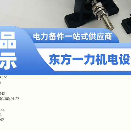
190
1
D4X
/400-01-22
.75
1
92