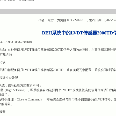
作者：东方一力黄丽 0838-2207616 ，发布日期：[2025/3/
DEH系统中的LVDT传感器2000T
9933 0838-2207616
系统）在处理两只LVDT直线位移传感器2000TD信号之间的差异时，主要依据其设
的详细介绍：
与比较
压调门都配备两只LVDT直线位移传感器2000TD，旨在实现冗余配置。系统会同时采
与接近指令处理
系统，信号处理方式有所不同：
（High Selection），即系统会自动选择两个LVDT中反馈值较高的信号作为调
节阀门。
指令处理（Close to Command），即系统会选择与阀门指令偏差最小的LVDT信
大的偏差。
与报警