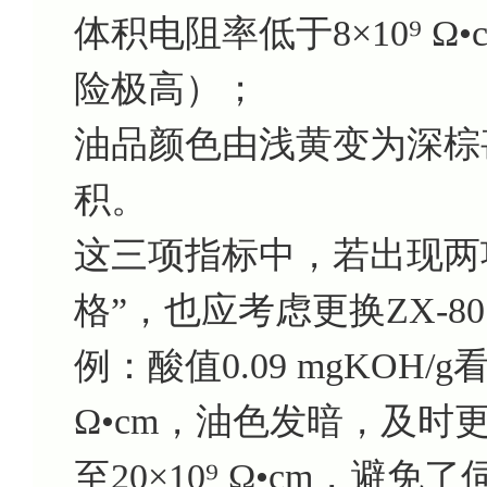
体积电阻率低于8×10⁹ Ω•cm
险极高）；
油品颜色由浅黄变为深棕
积。
这三项指标中，若出现两
格”，也应考虑更换ZX-
例：酸值0.09 mgKOH/
Ω•cm，油色发暗，及时更
至20×10⁹ Ω•cm，避