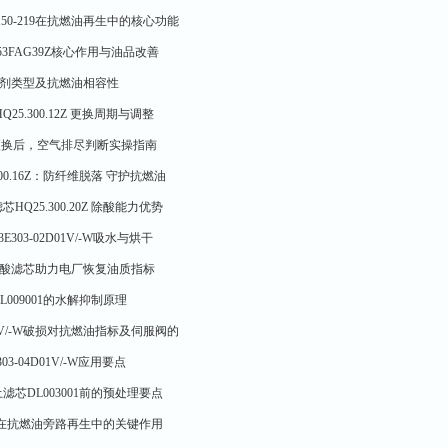
150-219在抗燃油再生中的核心功能
53FAG39Z核心作用与油品改善
吸附剂类型及抗燃油相容性
25.300.12Z 更换周期与调整
6更换后，空气排尽判断实操指南
300.16Z：防纤维脱落 守护抗燃油
Q25.300.20Z 除酸能力优势
303-02D01V/-W吸水与烘干
硅藻土除酸滤芯助力电厂恢复油质指标
009001的水解抑制原理
03V/-W破损对抗燃油指标及伺服阀的
3-04D01V/-W应用要点
芯DL003001前的预处理要点
-01在抗燃油旁路再生中的关键作用