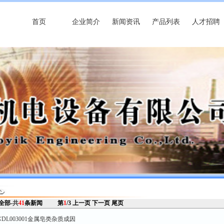
首页
企业简介
新闻资讯
产品列表
人才招聘
 全部-
共
41
条新闻
第
1
/3
上一页
下一页
尾页
L003001金属皂类杂质成因