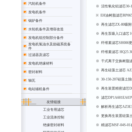
汽轮机备件
※ 活性氧化铝滤芯30-
发电机备件
※ EH油树脂滤芯RP06
锅炉备件
※ 再生滤芯ZX-80
水轮机备件及增容改造
※ 再生泵吸入口滤芯 HQ
发电机组控制部分备件
※ 纤维素滤芯SH00
发电机氢油水及励磁系统备
件
※ 纤维素滤芯 HQ25.
过滤器及滤芯
※ 干式离子交换树脂滤芯H
发电机绝缘材料
※ 再生硅藻土滤芯 AZ3E
密封材料
※ 30-150-207
轴瓦
※ 再生装置精密滤芯DL
电站辅机备件
※ 滤芯DP1A601EA
友情链接
※ 解析再生滤芯AZ3E30
工业专用滤芯
※ 更换再生装置硅藻土滤
工业流体控制
绝缘密封材料
※ 精滤芯MSF-04S