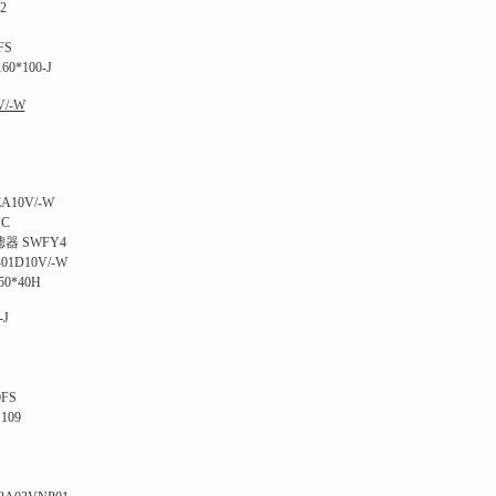
2
FS
*100-J
V/-W
10V/-W
HC
 SWFY4
1D10V/-W
0*40H
-J
0FS
109