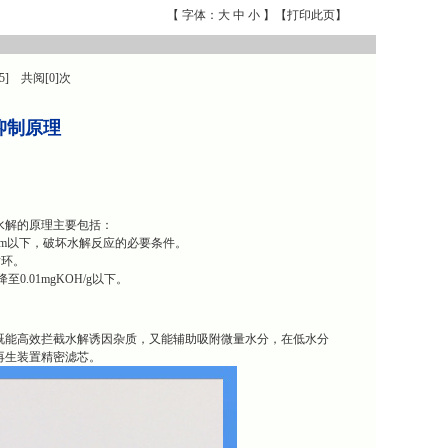
【 字体：
大
中
小
】【
打印此页
】
5] 共阅[0]次
抑制原理
水解的原理主要包括：
pm以下，破坏水解反应的必要条件。
循环。
0.01mgKOH/g以下。
既能高效拦截水解诱因杂质，又能辅助吸附微量水分，在低水分
再生装置精密滤芯。