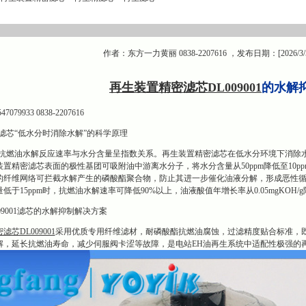
作者：东方一力黄丽 0838-2207616 ，发布日期：[2026/3/
再生装置精密滤芯DL009001
的水解
9933 0838-2207616
滤芯“低水分时消除水解”的科学原理
，抗燃油水解反应速率与水分含量呈指数关系。再生装置精密滤芯在低水分环境下消除
置精密滤芯表面的极性基团可吸附油中游离水分子，将水分含量从50ppm降低至10p
的纤维网络可拦截水解产生的磷酸酯聚合物，防止其进一步催化油液分解，形成恶性
于15ppm时，抗燃油水解速率可降低90%以上，油液酸值年增长率从0.05mgKOH/g降至
09001滤芯的水解抑制解决方案
芯DL009001
采用优质专用纤维滤材，耐磷酸酯抗燃油腐蚀，过滤精度贴合标准，
解，延长抗燃油寿命，减少伺服阀卡涩等故障，是电站EH油再生系统中适配性极强的