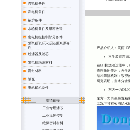
汽轮机备件
发电机备件
锅炉备件
水轮机备件及增容改造
发电机组控制部分备件
发电机氢油水及励磁系统备
件
产品介绍人：黄丽 1354707
过滤器及滤芯
再生装置精密
发电机绝缘材料
在EH抗燃油运维中
物理吸附作用：再生装
密封材料
结构阻隔机制：致密
轴瓦
研究表明，当水分含量低
电站辅机备件
东方一力DL0
东方一力
再生装置精密滤
友情链接
工况下可有效消除水
工业专用滤芯
工业流体控制
绝缘密封材料