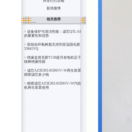
阿里巴巴店铺
新浪微博
相关推荐
> 设备保护与清洁性能：滤芯QTL-63
的重要性和优势
> 双组份环氧树脂无溶剂室温固化胶
53841YQ
> 绝缘盒填充胶Y136提升发电机定子
线棒绝缘性能
> 滤芯AZ3E303-01D01V/-W再生装置
精密滤芯多少钱
> 精密滤芯AZ3E303-01D01V/-W汽轮
机再生装置使用