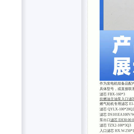
作为发电机组备品配
具体型号，或直接联
滤芯 FBX-160*3
抗燃油主油泵入口滤芯 AX
燃气轮机专用滤芯 E1-G1
滤芯 QYLX-100*20Q
滤芯 DS101EA100V/
泵出口
滤芯 EH30.00.0
滤芯 TZX2-100*3Q3
入口滤芯 HX.W-250*1