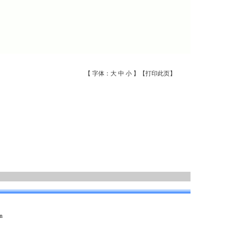
【 字体：
大
中
小
】【
打印此页
】
n