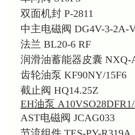
双面机封 P-2811
中主电磁阀 DG4V-3-2A-VM
法兰 BL20-6 RF
润滑油蓄能器皮囊 NXQ-AB-
齿轮油泵 KF90NY/15F6
截止阀 HQ14.25Z
EH油泵 A10VSO28DFR1/3
AST电磁阀 JCAG033
节流组件 TES-PY-R319A