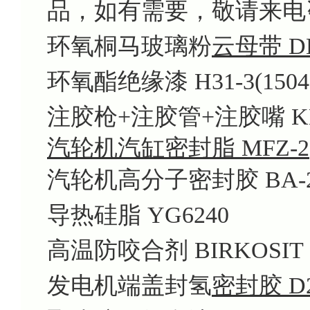
品，如有需要，敬请来电
环氧桐马玻璃粉
云母带 DE
环氧酯绝缘漆 H31-3(1504
注胶枪+注胶管+注胶嘴 KH
汽轮机汽缸密封脂 MFZ-2
汽轮机高分子密封胶 BA-
导热硅脂 YG6240
高温防咬合剂 BIRKOSIT
发电机端盖封氢
密封胶 D2