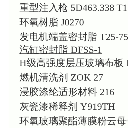
重型注入枪 5D463.338 T1
环氧树脂 J0270
发电机端盖密封脂 T25-7
汽缸密封脂 DFSS-1
H级高强度层压玻璃布板 DE
燃机清洗剂 ZOK 27
浸胶涤纶适形材料 216
灰瓷漆稀释剂 Y919TH
环氧玻璃聚酯薄膜粉云母带 H