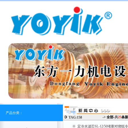
产品分类：
-> 全部-
共
25
条
TAG:158
※ 定冷水滤芯SL-12/50堵塞对绕