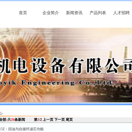
首页
企业简介
新闻资讯
产品列表
人才招聘
 全部-
共
26
条新闻
第
1
/2
上一页
下一页
尾页
0.15Z：回油与自循环滤芯功能