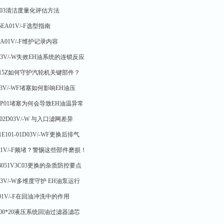
3C03清洁度量化评估方法
EA01V/-F选型指南
EA01V/-F维护记录内容
03V/-W失效EH油系统的连锁反应
0.15Z如何守护汽轮机关键部件？
D03V/-WF堵塞如何影响EH油压
HVP01堵塞为何会导致EH油温异常
-02D03V/-W 与入口滤网差异
101-01D03V/-WF更换后排气
A01V/-F频堵？警惕这些部件磨损！
4051V3C03更换的杂质防控要点
03V/-W多维度守护 EH油泵运行
1D01V/-F在回油冲洗中的作用
000*20液压系统回油过滤器滤芯