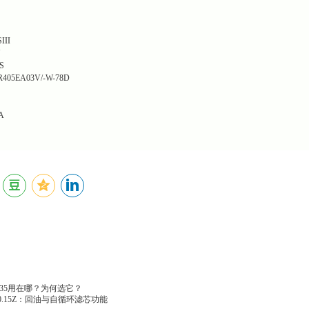
III
Y
S
5EA03V/-W-78D
A
35用在哪？为何选它？
00.15Z：回油与自循环滤芯功能