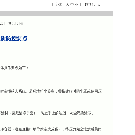
【 字体：
大
中
小
】【
打印此页
】
29] 共阅[0]次
杂质防控要点
体操作要点如下：
作时杂质落入系统。若环境粉尘较多，需搭建临时防尘罩或使用压
触滤芯滤材（需戴洁净手套），防止手上的油脂、灰尘污染滤芯。
洁净容器（避免直接排放导致杂质反吸），待压力完全泄放后关闭