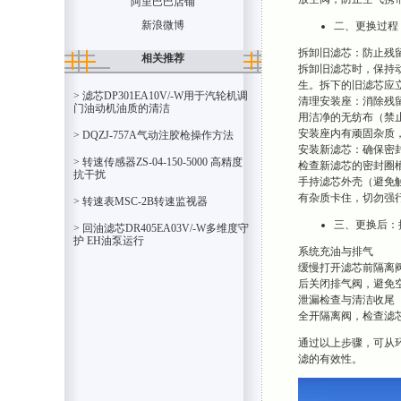
阿里巴巴店铺
新浪微博
二、更换过程
拆卸旧滤芯：防止残
相关推荐
拆卸旧滤芯时，保持
生。拆下的旧滤芯应
> 滤芯DP301EA10V/-W用于汽轮机调
清理安装座：消除残
门油动机油质的清洁
用洁净的无纺布（禁
安装座内有顽固杂质
> DQZJ-757A气动注胶枪操作方法
安装新滤芯：确保密
> 转速传感器ZS-04-150-5000 高精度
检查新滤芯的密封圈
抗干扰
手持滤芯外壳（避免
有杂质卡住，切勿强
> 转速表MSC-2B转速监视器
三、更换后：
> 回油滤芯DR405EA03V/-W多维度守
护 EH油泵运行
系统充油与排气
缓慢打开滤芯前隔离
后关闭排气阀，避免
泄漏检查与清洁收尾
全开隔离阀，检查滤
通过以上步骤，可从
滤的有效性。