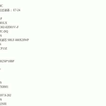
HC
滤器； E7-24
-P
01LX
2-02D01V\-F
TC-DQ
0S
 SRLF-660X20WP
S
P13Z
250*10BP
W
S
TXBM1
.9-202
0S
SIII