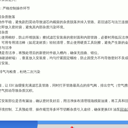
：严格控制操作环节
留杂质散落
动作平稳，避免剧烈晃动导致滤芯内截留的杂质脱落并掉入管路。若旧滤芯与法兰连
立即放入密封袋，避免其内部杂质污染环境。
留杂质
止使用棉纱，防止纤维脱落）擦拭滤芯安装座的密封面和内部管路，必要时用低压洁净 
，可用专用清洁棒（如尼龙材质）轻轻清理，禁止使用硬质工具刮擦，避免产生新的
封与洁净
槽是否洁净，将预处理后的新密封件嵌入槽内，确保无扭曲、错位。
触碰滤材端），垂直放入安装座，均匀拧紧固定螺栓，防止因受力不均导致密封不良
行安装。
排气与检查，杜绝二次污染
阀，让 EH 油缓慢充满滤芯及管路，同时打开管路最高点的排气阀，排出空气（空气
空气扰动导致杂质沉积。
芯安装部位是否有漏油，确认密封良好后，用洁净抹布清理现场残留油液，将工具和
环境控制、工具预处理、操作规范等多环节切断杂质引入途径，确保更换EH 油泵
回油滤