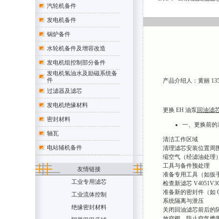
汽轮机备件
发电机备件
锅炉备件
水轮机备件及增容改造
发电机组控制部分备件
发电机氢油水及励磁系统备
件
产品介绍人：黄丽 1354707
过滤器及滤芯
发电机绝缘材料
更换 EH 油泵
回油滤芯 
密封材料
一、更换前的
轴瓦
清洁工作区域
电站辅机备件
清理滤芯安装位置周
缩空气（经滤油处理
工具与备件预处理
友情链接
准备专用工具（如扳
工业专用滤芯
检查新滤芯 V405
准备新的密封件（如 
工业流体控制
系统隔离与泄压
绝缘密封材料
关闭回油滤芯前后的
放空阀，防止空气携