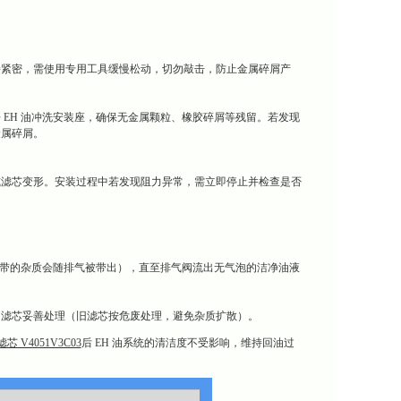
接紧密，需使用专用工具缓慢松动，切勿敲击，防止金属碎屑产
EH 油冲洗安装座，确保无金属颗粒、橡胶碎屑等残留。若发现
金属碎屑。
或滤芯变形。安装过程中若发现阻力异常，需立即停止并检查是否
携带的杂质会随排气被带出），直至排气阀流出无气泡的洁净油液
旧滤芯妥善处理（旧滤芯按危废处理，避免杂质扩散）。
芯 V4051V3C03
后 EH 油系统的清洁度不受影响，维持回油过