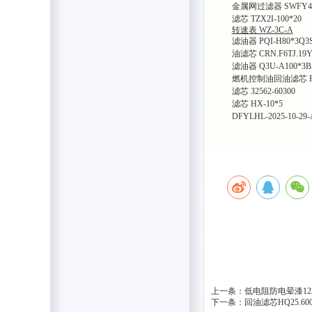
金属网过滤器 SWFY4
滤芯 TZX2I-100*20
转速表 WZ-3C-A
滤油器 PQI-H80*3Q3S
油滤芯 CRN.F6TJ.19
滤油器 Q3U-A100*3B
燃机控制油回油滤芯 R40
滤芯 32562-60300
滤芯 HX-10*5
DFYLHL-2025-10-29-
上一条：低电阻防电晕漆12
下一条：回油滤芯HQ25.6