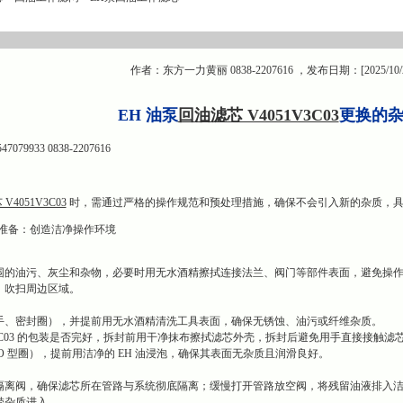
作者：东方一力黄丽 0838-2207616 ，发布日期：[2025/10/
EH 油泵
回油滤芯 V4051V3C03
更换的
9933 0838-2207616
V4051V3C03
时，需通过严格的操作规范和预处理措施，确保不会引入新的杂质，具
准备：创造洁净操作环境
围的油污、灰尘和杂物，必要时用无水酒精擦拭连接法兰、阀门等部件表面，避免操
）吹扫周边区域。
手、密封圈），并提前用无水酒精清洗工具表面，确保无锈蚀、油污或纤维杂质。
1V3C03 的包装是否完好，拆封前用干净抹布擦拭滤芯外壳，拆封后避免用手直接接
O 型圈），提前用洁净的 EH 油浸泡，确保其表面无杂质且润滑良好。
隔离阀，确保滤芯所在管路与系统彻底隔离；缓慢打开管路放空阀，将残留油液排入
带杂质进入。