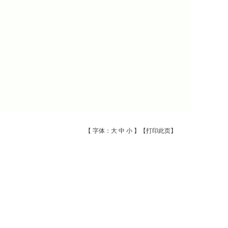
【 字体：
大
中
小
】【
打印此页
】