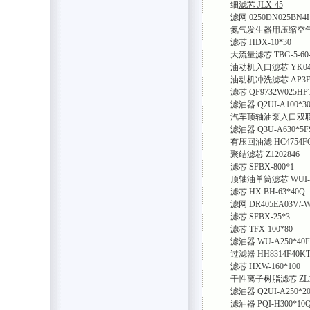
细
滤芯 JLX-45
滤网 0250DN025BN4
氮气发生器用压缩空气过
滤芯 HDX-10*30
大流量滤芯 TBG-5-60
油动机入口滤芯 YK04
油动机冲洗滤芯 AP3E30
滤芯 QF9732W025HP
滤油器 Q2UI-A100*3
汽车顶轴油泵入口双联滤芯
滤油器 Q3U-A630*5F
有压回油滤 HC4754FC
聚结滤芯 Z1202846
滤芯 SFBX-800*1
顶轴油单筒滤芯 WUI-H
滤芯 HX.BH-63*40Q
滤网 DR405EA03V/-
滤芯 SFBX-25*3
滤芯 TFX-100*80
滤油器 WU-A250*40F
过滤器 HH8314F40K
滤芯 HXW-160*100
干性离子树脂滤芯 ZL197
滤油器 Q2UI-A250*2
滤油器 PQI-H300*10Q2