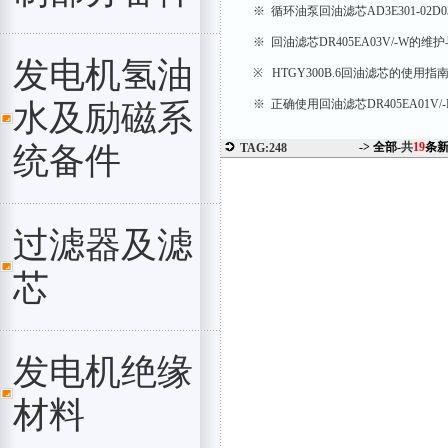
※ 循环油泵回油滤芯AD3E301-02D
※ 回油滤芯DR405EA03V/-W的维
发电机氢油
※ HTGY300B.6回油滤芯的使用指
※ 正确使用回油滤芯DR405EA01V
水及励磁系
-> 全部-
共
19
条
统备件
TAG:248
过滤器及滤
芯
发电机绝缘
材料