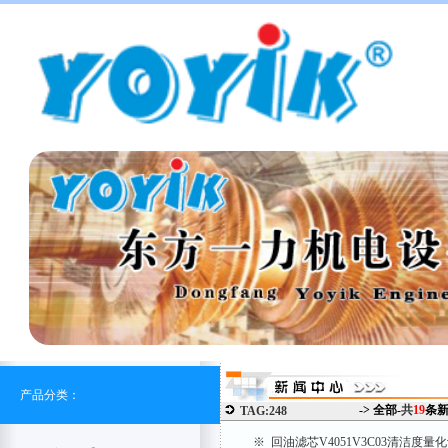
产品分类：
-> 全部-
共
19
条
TAG:248
※ 回油滤芯V4051V3C03清洁度量