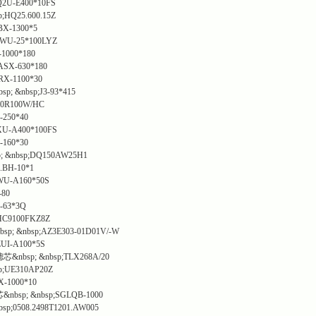
2U-E400*10FS
HQ25.600.15Z
BX-1300*5
WU-25*100LYZ
1000*180
ASX-630*180
RX-1100*30
; &nbsp;J3-93*415
00R100W/HC
-250*40
U-A400*100FS
-160*30
&nbsp;DQ150AW25H1
.BH-10*1
WU-A160*50S
-80
-63*3Q
HC9100FKZ8Z
 &nbsp;AZ3E303-01D01V/-W
UI-A100*5S
sp; &nbsp;TLX268A/20
;UE310AP20Z
X-1000*10
p; &nbsp;SGLQB-1000
;0508.2498T1201.AW005