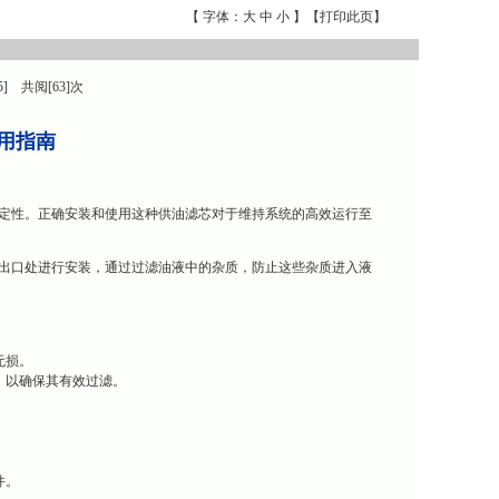
【 字体：
大
中
小
】【
打印此页
】
5] 共阅[63]次
使用指南
期稳定性。正确安装和使用这种供油滤芯对于维持系统的高效运行至
泵的出口处进行安装，通过过滤油液中的杂质，防止这些杂质进入液
无损。
，以确保其有效过滤。
件。