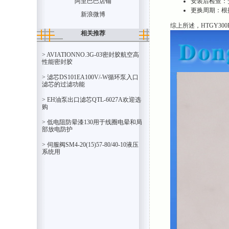
安装后检查：
阿里巴巴店铺
更换周期：根
新浪微博
综上所述，HTGY3
相关推荐
> AVIATIONNO.3G-03密封胶航空高
性能密封胶
> 滤芯DS101EA100V/-W循环泵入口
滤芯的过滤功能
> EH油泵出口滤芯QTL-6027A欢迎选
购
> 低电阻防晕漆130用于线圈电晕和局
部放电防护
> 伺服阀SM4-20(15)57-80/40-10液压
系统用