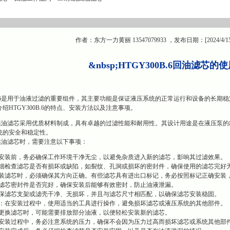
作者：东方一力黄丽 13547079933 ，发布日期：[2024/4/1
&nbsp;
HTGY300B.6回油滤芯的
0B.6是用于油液过滤的重要组件，其主要功能是保证液压系统的正常运行和设备的长
绍HTGY300B.6的特点、安装方法以及注意事项。
B.6供油滤芯采用优质材料制成，具有卓越的过滤性能和耐用性。其设计用途是在液压
统的安全和稳定性。
.6供油滤芯时，需要注意以下事项：
安装前，务必确保工作环境干净无尘，以避免杂质进入新的滤芯，影响其过滤效果。
细检查滤芯是否有损坏或缺陷，如裂纹、孔洞或损坏的密封件，确保使用的滤芯完好
装滤芯时，必须确保其方向正确。有些滤芯具有进出口标记，务必按照标记正确安装
滤芯密封件是否完好，确保安装后能够有效密封，防止油液泄漏。
保滤芯支架或滤壳干净、无损坏，并且与滤芯尺寸相匹配，以确保滤芯安装稳固。
：在安装过程中，使用适当的工具进行操作，避免损坏滤芯或液压系统的其他部件。
更换滤芯时，可能需要排放部分油液，以便轻松安装新的滤芯。
安装过程中，务必注意系统的压力，确保不会因为压力过高而损坏滤芯或系统其他部