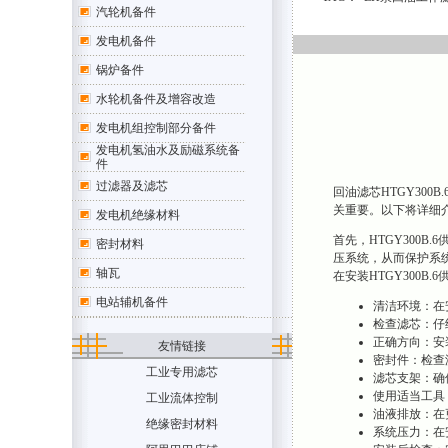
汽轮机备件
发电机备件
锅炉备件
水轮机备件及增容改造
发电机组控制部分备件
发电机氢油水及励磁系统备
件
过滤器及滤芯
回油滤芯HTGY30
关重要。以下将详细介
发电机绝缘材料
首先，HTGY300
密封材料
压系统，从而保护系
轴瓦
在安装HTGY300B
电站辅机备件
清洁环境：在
检查滤芯：仔
正确方向：安
友情链接
密封件：检查
工业专用滤芯
滤芯支架：确
使用适当工具
工业流体控制
油液排放：在
绝缘密封材料
系统压力：在