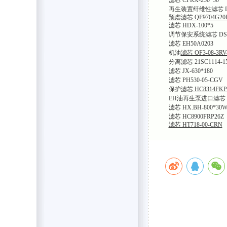
再生装置纤维性滤芯 DZ9
预虑滤芯 QF9704G20
滤芯 HDX-100*5
调节保安系统滤芯 DS10
滤芯 EH50A0203
机油
滤芯 OF3-08-3RV
分离滤芯 21SC1114-15
滤芯 JX-630*180
滤芯 PH530-05-CGV
保护
滤芯 HC8314FKP
EH油再生泵进口滤芯 HY1
滤芯 HX.BH-800*30
滤芯 HC8900FRP26Z
滤芯 HT718-00-CRN