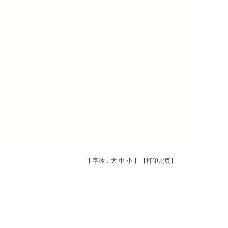
【 字体：
大
中
小
】【
打印此页
】