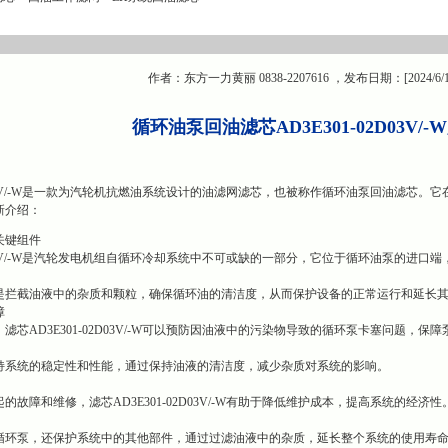
作者：东方一力黄丽 0838-2207616 ，发布日期：[2024/6/
循环油泵回油滤芯AD3E301-02D03V/
02D03V/-W是一款为汽轮机抗燃油系统设计的油滤网滤芯，也被称作循环油泵回油滤
新介绍：
关键组件
02D03V/-W是汽轮发电机组自循环冷却系统中不可或缺的一部分，它位于循环油泵的进
是拦截油液中的杂质和颗粒，确保循环油的清洁度，从而保护设备的正常运行和延长
障
滤芯AD3E301-02D03V/-W可以预防因油液中的污染物导致的循环泵卡塞问题，保
持系统的稳定性和性能，通过保持油液的清洁度，减少杂质对系统的影响。
故障和维修，滤芯AD3E301-02D03V/-W有助于降低维护成本，提高系统的经济性
循环泵，还保护系统中的其他部件，通过过滤油液中的杂质，延长整个系统的使用寿