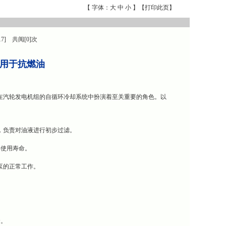
【 字体：
大
中
小
】【
打印此页
】
17] 共阅[0]次
-W用于抗燃油
芯。它在汽轮发电机组的自循环冷却系统中扮演着至关重要的角色。以
口端，负责对油液进行初步过滤。
其使用寿命。
障泵的正常工作。
。
命。