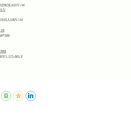
03EA01V/-W
H-V
1EA100V/-W
-10
0*500
39H
-125-001-F
W