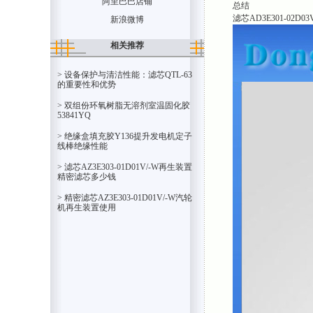
阿里巴巴店铺
总结
滤芯AD3E301-
新浪微博
相关推荐
> 设备保护与清洁性能：滤芯QTL-63
的重要性和优势
> 双组份环氧树脂无溶剂室温固化胶
53841YQ
> 绝缘盒填充胶Y136提升发电机定子
线棒绝缘性能
> 滤芯AZ3E303-01D01V/-W再生装置
精密滤芯多少钱
> 精密滤芯AZ3E303-01D01V/-W汽轮
机再生装置使用