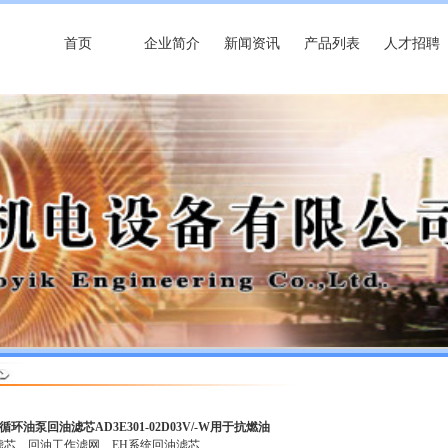
首页
企业简介
新闻资讯
产品列表
人才招聘
循环油泵回油滤芯AD3E301-02D03V/-W用于抗燃油
滤芯
回油工作滤网
EH系统回油滤芯