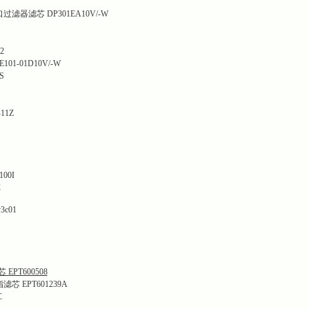
器滤芯 DP301EA10V/-W
2
01-01D10V/-W
S
11Z
00I
C
3c01
 EPT600508
 EPT601239A
C