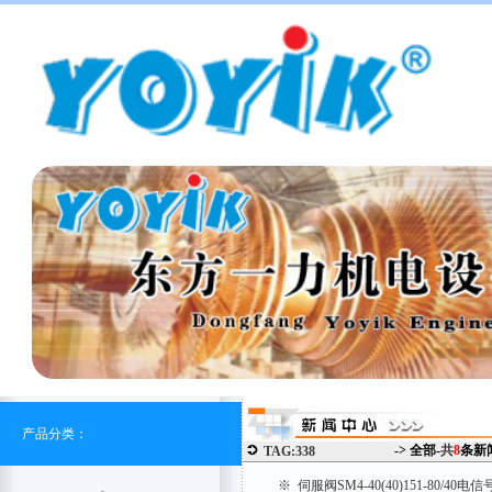
产品分类：
-> 全部-
共
8
条新
TAG:338
※ 伺服阀SM4-40(40)151-80/40