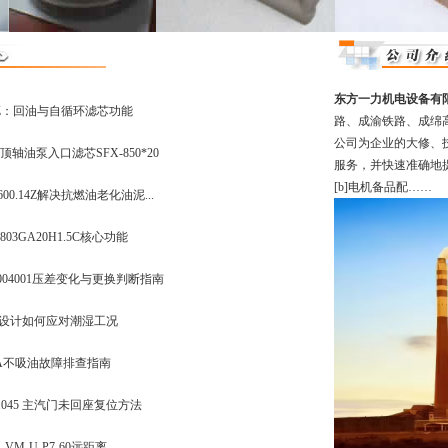
东方一力机电设备有
.15Z：回油与自循环滤芯功能
路、成渝铁路、成绵
公司为企业的大修、
轴油泵入口滤芯SFX-850*20
服务，并快速准确地
[b]电机备品配……
00.14Z解决抗燃油老化油泥...
03GA20H1.5C核心功能
004001压差变化与更换判断指南
空度设计如何应对潮湿工况
P-1A不吸油故障排查指南
3.045 主汽门未回座复位方法
VM-U-P7-60远距离...