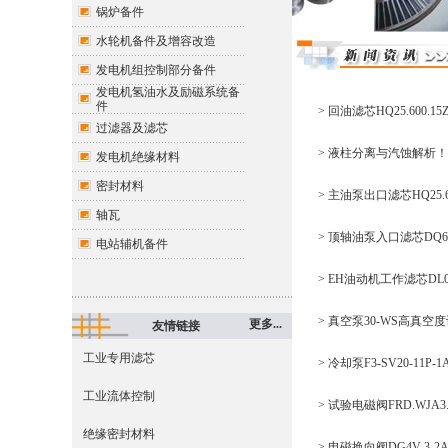
锅炉备件
水轮机备件及增容改造
发电机组控制部分备件
发电机氢油水及励磁系统备
件
> 回油滤芯HQ25.600
过滤器及滤芯
> 液柱分离与汽蚀解析！顶
发电机绝缘材料
密封材料
> 主油泵出口滤芯HQ25.6
轴瓦
> 顶轴油泵入口滤芯DQ68
电站辅机备件
> EH油动机工作滤芯DL
> 真空泵30-WS高真
更多...
友情链接
工业专用滤芯
> 冷却泵F3-SV20-11
工业流体控制
> 试验电磁阀FRD.WJA
绝缘密封材料
> 电磁换向阀DG4V-3-2A-