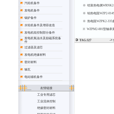
汽轮机备件
※ 铠装热电偶WRNK
发电机备件
※ 铂热电阻WZP2-0
锅炉备件
※ 热电阻WZPK2-3
水轮机备件及增容改造
※ WZPM2-001型
发电机组控制部分备件
发电机氢油水及励磁系统备
->
TAG:327
件
过滤器及滤芯
发电机绝缘材料
密封材料
轴瓦
电站辅机备件
友情链接
工业专用滤芯
工业流体控制
绝缘密封材料