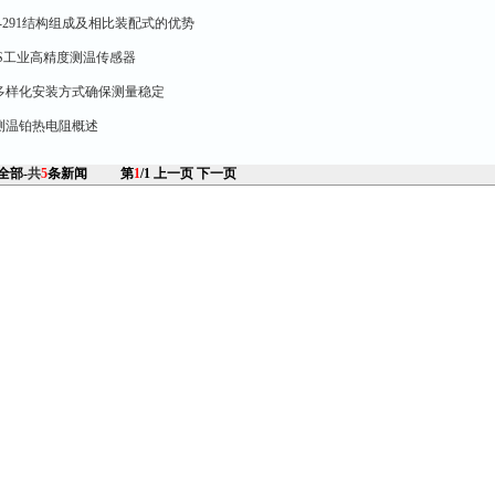
2-291结构组成及相比装配式的优势
14S工业高精度测温传感器
35多样化安装方式确保测量稳定
轴承测温铂热电阻概述
 全部-
共
5
条新闻
第
1
/1
上一页
下一页