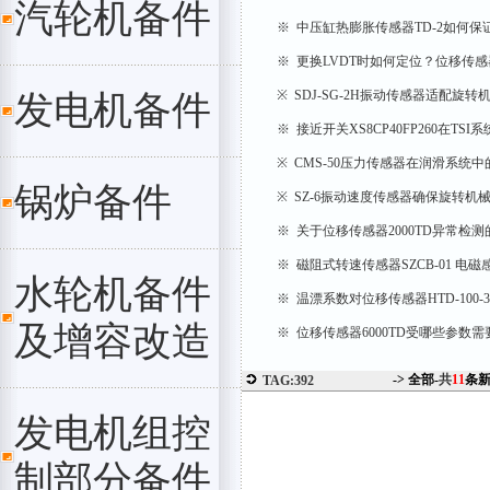
汽轮机备件
※ 中压缸热膨胀传感器TD-2如何
※ 更换LVDT时如何定位？位移传感器T
※ SDJ-SG-2H振动传感器适配旋
发电机备件
※ 接近开关XS8CP40FP260在TSI
※ CMS-50压力传感器在润滑系统
锅炉备件
※ SZ-6振动速度传感器确保旋转机
※ 关于位移传感器2000TD异常检
※ 磁阻式转速传感器SZCB-01 电
水轮机备件
※ 温漂系数对位移传感器HTD-100-
及增容改造
※ 位移传感器6000TD受哪些参数
-> 全部-
共
11
条
TAG:392
发电机组控
制部分备件