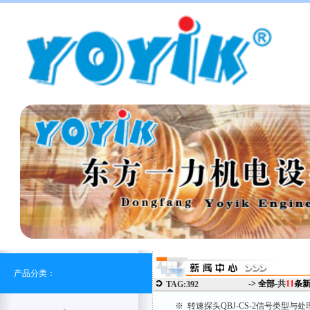
产品分类：
-> 全部-
共
11
条
TAG:392
※ 转速探头QBJ-CS-2信号类型与