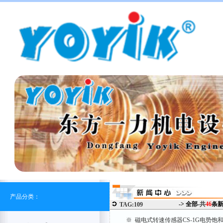
产品分类：
-> 全部-
共
46
条
TAG:109
※ 磁电式转速传感器CS-1G电势饱