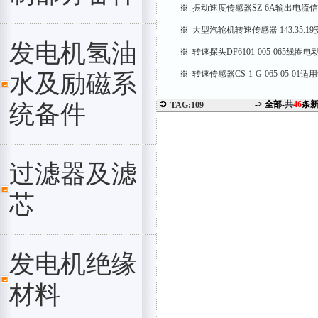
※ 振动速度传感器SZ-6A输出电流
※ 大型汽轮机转速传感器 143.35.
发电机氢油
※ 转速探头DF6101-005-065线
※ 转速传感器CS-1-G-065-05-0
水及励磁系
-> 全部-
共
46
条
统备件
TAG:109
过滤器及滤
芯
发电机绝缘
材料